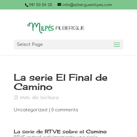
981 50 04 25
info@alberguemilpes.com
Select Page
La serie El Final de
Camino
2
min. de lectura
Uncategorized
|
0 comments
La serie de RTVE sobre el Camino