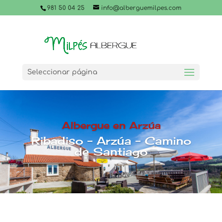
981 50 04 25
info@alberguemilpes.com
Seleccionar página
Albergue en Arzúa
Ribadiso – Arzúa – Camino
de Santiago