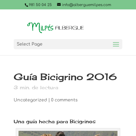
981 50 04 25
info@alberguemilpes.com
Select Page
Guía Bicigrino 2016
3
min. de lectura
Uncategorized
|
0 comments
Una guía hecha para Bicigrinos