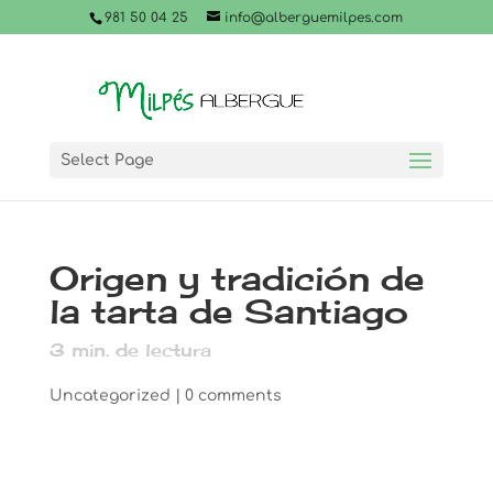
981 50 04 25
info@alberguemilpes.com
Select Page
Origen y tradición de
la tarta de Santiago
3
min. de lectura
Uncategorized
|
0 comments