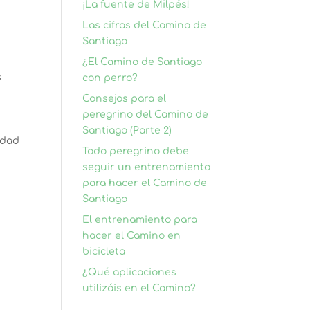
¡La fuente de Milpés!
Las cifras del Camino de
Santiago
¿El Camino de Santiago
s
con perro?
Consejos para el
peregrino del Camino de
Santiago (Parte 2)
idad
Todo peregrino debe
seguir un entrenamiento
para hacer el Camino de
Santiago
El entrenamiento para
hacer el Camino en
bicicleta
¿Qué aplicaciones
utilizáis en el Camino?