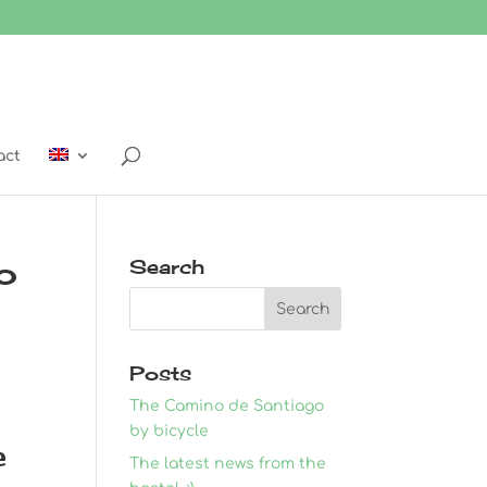
act
o
Search
Posts
The Camino de Santiago
by bicycle
e
The latest news from the