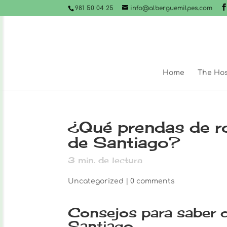
981 50 04 25
info@alberguemilpes.com
Home
The Hos
¿Qué prendas de ro
de Santiago?
3
min. de lectura
Uncategorized
|
0 comments
Consejos para saber q
Santiago