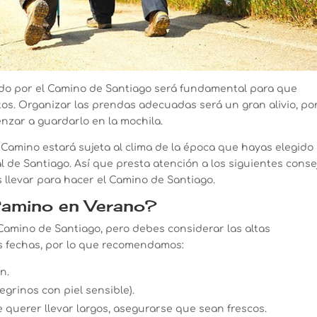
ido por el Camino de Santiago será fundamental para que
os. Organizar las prendas adecuadas será un gran alivio, por
zar a guardarlo en la mochila.
 Camino estará sujeta al clima de la época que hayas elegido
l de Santiago. Así que presta atención a los siguientes conse
 llevar para hacer el Camino de Santiago.
Camino en Verano?
Camino de Santiago, pero debes considerar las altas
s fechas, por lo que recomendamos:
n.
grinos con piel sensible).
 querer llevar largos, asegurarse que sean frescos.