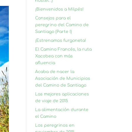
hostel. :)
¡Bienvenidos a Milpés!
Consejos para el
peregrino del Camino de
Santiago (Parte I)
¡Estrenamos furgoneta!
El Camino Francés, la ruta
Xacobea con más
afluencia
Acaba de nacer la
Asociación de Municipios
del Camino de Santiago
Las mejores aplicaciones
de viaje de 2015
La alimentación durante
el Camino
Los peregrinos en