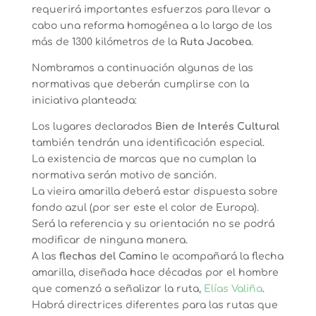
requerirá importantes esfuerzos para llevar a
cabo una reforma homogénea a lo largo de los
más de 1300 kilómetros de la
Ruta Jacobea
.
Nombramos a continuación algunas de las
normativas que deberán cumplirse con la
iniciativa planteada:
Los lugares declarados
Bien de Interés Cultural
también tendrán una identificación especial.
La existencia de marcas que no cumplan la
normativa serán motivo de sanción.
La vieira amarilla deberá estar dispuesta sobre
fondo azul (por ser este el color de Europa).
Será la referencia y su orientación no se podrá
modificar de ninguna manera.
A las
flechas del Camino
le acompañará la flecha
amarilla, diseñada hace décadas por el hombre
que comenzó a señalizar la ruta,
Elías Valiña
.
Habrá directrices diferentes para las rutas que