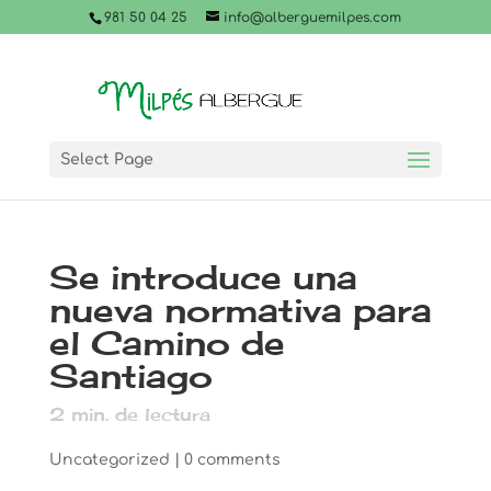
981 50 04 25
info@alberguemilpes.com
Select Page
Se introduce una
nueva normativa para
el Camino de
Santiago
2
min. de lectura
Uncategorized
|
0 comments