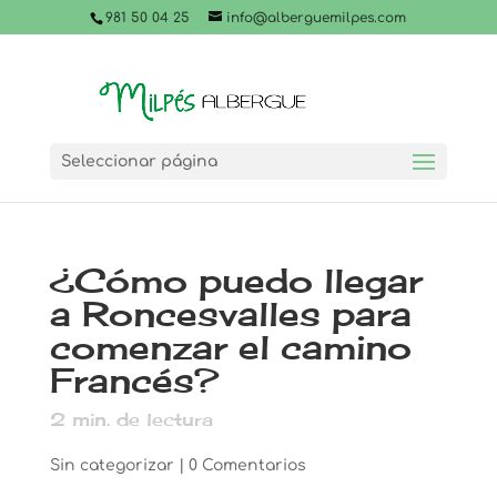
981 50 04 25
info@alberguemilpes.com
Seleccionar página
¿Cómo puedo llegar
a Roncesvalles para
comenzar el camino
Francés?
2
min. de lectura
Sin categorizar
|
0 Comentarios