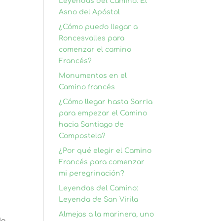
Leyendas del Camino: El
Asno del Apóstol
¿Cómo puedo llegar a
Roncesvalles para
comenzar el camino
Francés?
Monumentos en el
Camino francés
¿Cómo llegar hasta Sarria
para empezar el Camino
hacia Santiago de
Compostela?
¿Por qué elegir el Camino
Francés para comenzar
mi peregrinación?
Leyendas del Camino:
Leyenda de San Virila
Almejas a la marinera, uno
do