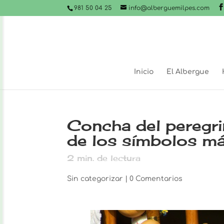
981 50 04 25
info@alberguemilpes.com
Inicio
El Albergue
Concha del peregri
de los símbolos m
2
min. de lectura
Sin categorizar
|
0 Comentarios