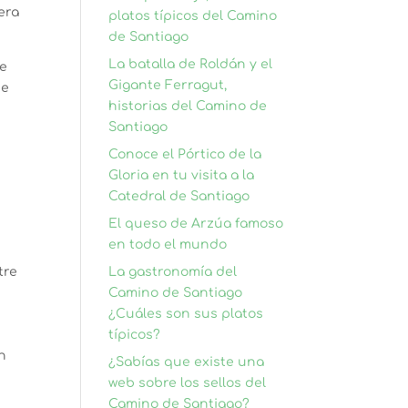
era
platos típicos del Camino
de Santiago
La batalla de Roldán y el
de
Gigante Ferragut,
ue
historias del Camino de
Santiago
Conoce el Pórtico de la
Gloria en tu visita a la
Catedral de Santiago
El queso de Arzúa famoso
en todo el mundo
tre
La gastronomía del
Camino de Santiago
¿Cuáles son sus platos
típicos?
on
¿Sabías que existe una
web sobre los sellos del
Camino de Santiago?