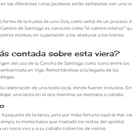
 en las diferentes rutas jacobeas están señaladas con una vi
la forma de la huella de una Oca, como señal de un proceso 
o Camino de Santiago es conocido como “el camino interior” q
osotros mismos, en superación a las ataduras a los bienes
ás contada sobre esta viera?
origen del uso de la Concha de Santiago como ícono entre los
 ambientada en Vigo. Remontándose a la llegada de los
allegas.
n la celebración de una boda local, donde fueron incluidos. En
 atajar una lanza en el aire mientras se montaba a caballo.
ro
 en búsqueda de la lanza, pero por mala fortuna cayó al mar c
tiempo, la misma balsa que trasladó los restos del apóstol
n novio vivo y a su caballo cubiertos de vieiras.