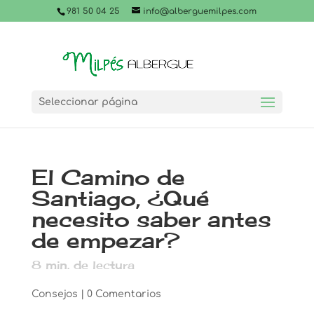
981 50 04 25
info@alberguemilpes.com
Seleccionar página
El Camino de
Santiago, ¿Qué
necesito saber antes
de empezar?
8
min. de lectura
Consejos
|
0 Comentarios