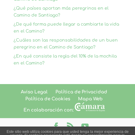
¿Qué países aportan más peregrinos en el
Camino de Santiago?
¿De qué forma puede llegar a cambiarte la vida
en el Camino?
¿Cuáles son las responsabilidades de un buen
peregrino en el Camino de Santiago?
¿En qué consiste la regla del 10% de la mochila
en el Camino?
Aviso Legal
Política de Privacidad
Política de Cookies
Mapa Web
En colaboración con:
Este sitio web utiliza cookies para que usted tenga la mejor experiencia de