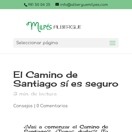
981 50 04 25
info@alberguemilpes.com
Seleccionar página
El Camino de
Santiago sí es seguro
3
min. de lectura
Consejos
|
0 Comentarios
¿Vas a comenzar el Camino de
Santiago? ¿Tienes dudas? ¡Te