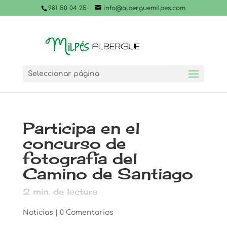
981 50 04 25
info@alberguemilpes.com
Seleccionar página
Participa en el
concurso de
fotografía del
Camino de Santiago
2
min. de lectura
Noticias
|
0 Comentarios