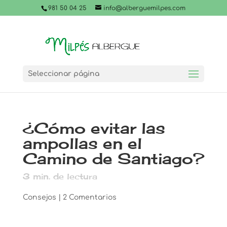
981 50 04 25
info@alberguemilpes.com
Seleccionar página
¿Cómo evitar las
ampollas en el
Camino de Santiago?
3
min. de lectura
Consejos
|
2 Comentarios