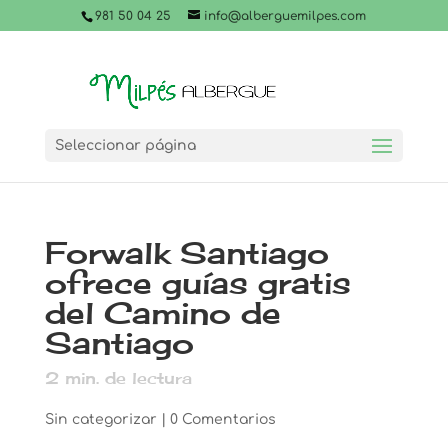
981 50 04 25
info@alberguemilpes.com
Seleccionar página
Forwalk Santiago
ofrece guías gratis
del Camino de
Santiago
2
min. de lectura
Sin categorizar
|
0 Comentarios