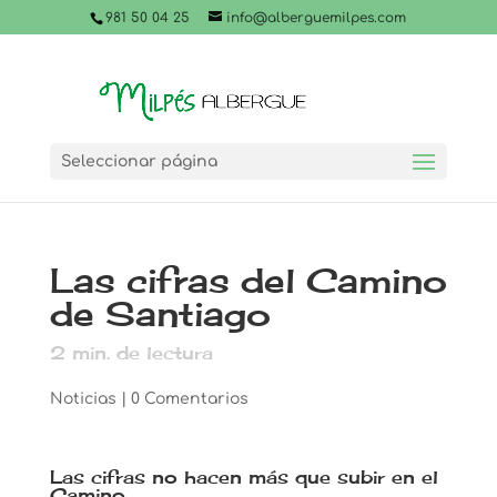
981 50 04 25
info@alberguemilpes.com
Seleccionar página
Las cifras del Camino
de Santiago
2
min. de lectura
Noticias
|
0 Comentarios
Las cifras no hacen más que subir en el
Camino