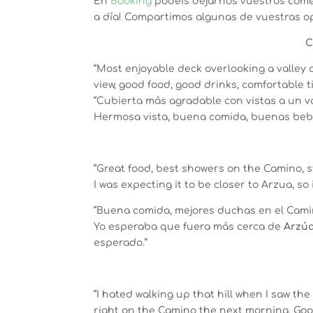
En
Booking
podéis dejarnos vuestros come
a día! Compartimos algunas de vuestras op
C
“Most enjoyable deck overlooking a valley a
view, good food, good drinks, comfortable t
“Cubierta más agradable con vistas a un va
Hermosa vista, buena comida, buenas bebi
“Great food, best showers on the Camino, st
I was expecting it to be closer to Arzua, so
“Buena comida, mejores duchas en el Camino
Yo esperaba que fuera más cerca de
Arzú
esperado.”
“I hated walking up that hill when I saw th
right on the Camino the next morning. Go