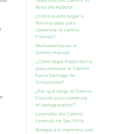
día
Leyendas del Camino: El
Asno del Apóstol
¿Cómo puedo llegar a
Roncesvalles para
l
comenzar el camino
Francés?
Monumentos en el
Camino francés
¿Cómo llegar hasta Sarria
para empezar el Camino
hacia Santiago de
Compostela?
¿Por qué elegir el Camino
lo
Francés para comenzar
mi peregrinación?
Leyendas del Camino:
Leyenda de San Virila
Almejas a la marinera, uno