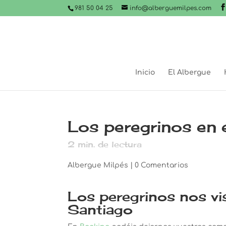
981 50 04 25
info@alberguemilpes.com
Inicio
El Albergue
Los peregrinos en 
2
min. de lectura
Albergue Milpés
|
0 Comentarios
Los peregrinos nos vi
Santiago