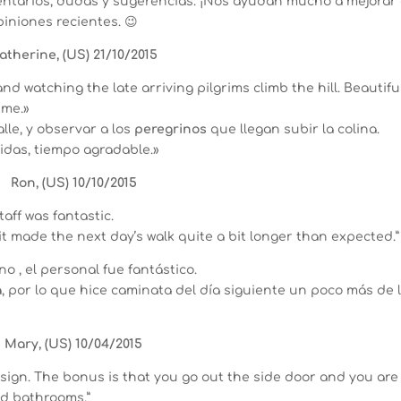
ntarios, dudas y sugerencias. ¡Nos ayudan mucho a mejorar 
iniones recientes. 😉
atherine, (US) 21/10/2015
nd watching the late arriving pilgrims climb the hill. Beautifu
ime.»
lle, y observar a los
peregrinos
que llegan subir la colina.
das, tiempo agradable.»
Ron, (US) 10/10/2015
aff was fantastic.
 it made the next day’s walk quite a bit longer than expected.”
 , el personal fue fantástico.
a
, por lo que hice caminata del día siguiente un poco más de 
Mary, (US) 10/04/2015
e sign. The bonus is that you go out the side door and you are
od bathrooms.”