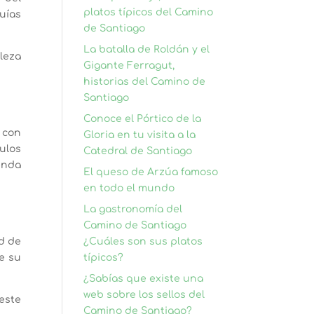
platos típicos del Camino
uías
de Santiago
La batalla de Roldán y el
pleza
Gigante Ferragut,
historias del Camino de
Santiago
Conoce el Pórtico de la
 con
Gloria en tu visita a la
ulos
Catedral de Santiago
enda
El queso de Arzúa famoso
en todo el mundo
La gastronomía del
Camino de Santiago
¿Cuáles son sus platos
ed de
típicos?
de su
¿Sabías que existe una
web sobre los sellos del
este
Camino de Santiago?