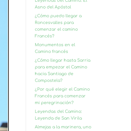
Leyendas del Camino: El
Asno del Apóstol
¿Cómo puedo llegar a
Roncesvalles para
comenzar el camino
Francés?
Monumentos en el
Camino francés
¿Cómo llegar hasta Sarria
para empezar el Camino
hacia Santiago de
Compostela?
¿Por qué elegir el Camino
Francés para comenzar
mi peregrinación?
Leyendas del Camino:
Leyenda de San Virila
Almejas a la marinera, uno