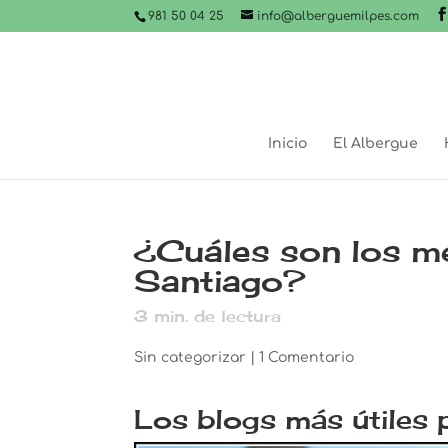
981 50 04 25
info@alberguemilpes.com
Inicio
El Albergue
¿Cuáles son los m
Santiago?
3
min. de lectura
Sin categorizar
|
1 Comentario
Los blogs más útiles 