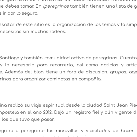
ue debes tomar. En
Iperegrinos
también tienen una lista de g
ir por lo seguro.
altar de este sitio es la organización de los temas y la sim
 necesitas sin muchos rodeos.
Santiago
y también comunidad activa de peregrinos. Cuenta
 lo necesario para recorrerla, así como noticias y artíc
e. Además del blog, tiene un foro de discusión, grupos, ag
grinos para organizar caminatas en compañía.
ina realizó su viaje espiritual desde la ciudad Saint Jean Pi
postela en el año 2012. Dejó un registro fiel y aún vigente 
 los que tuvo que pasar.
grino a peregrino- las maravillas y vicisitudes de hacer 