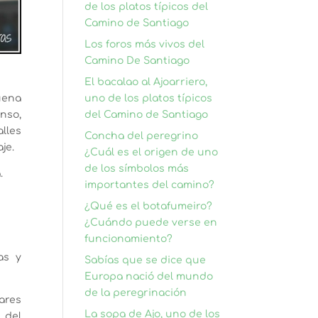
de los platos típicos del
Camino de Santiago
Los foros más vivos del
Camino De Santiago
El bacalao al Ajoarriero,
uno de los platos típicos
uena
del Camino de Santiago
anso,
lles
Concha del peregrino
je.
¿Cuál es el origen de uno
de los símbolos más
.
importantes del camino?
¿Qué es el botafumeiro?
¿Cuándo puede verse en
funcionamiento?
as y
Sabías que se dice que
Europa nació del mundo
de la peregrinación
ares
La sopa de Ajo, uno de los
 del