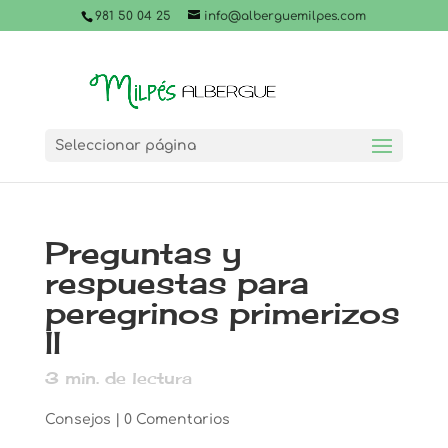
981 50 04 25
info@alberguemilpes.com
Seleccionar página
Preguntas y
respuestas para
peregrinos primerizos
II
3
min. de lectura
Consejos
|
0 Comentarios