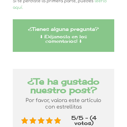
Si te perdiste la primera parte, puedes
leerlo
aquí.
¿Tienes alguna pregunta?
⬇️ ¡Déjanosla en los
comentarios! ⬇️
¿Te ha gustado
nuestro post?
Por favor, valora este artículo
con estrellitas
5/5 - (4
votos)