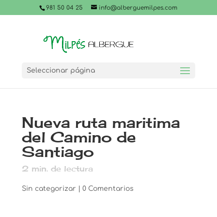
981 50 04 25
info@alberguemilpes.com
Seleccionar página
Nueva ruta maritima
del Camino de
Santiago
2
min. de lectura
Sin categorizar
|
0 Comentarios