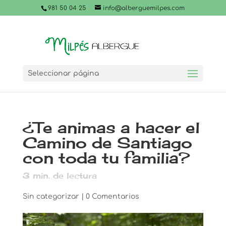
981 50 04 25
info@alberguemilpes.com
Seleccionar página
¿Te animas a hacer el
Camino de Santiago
con toda tu familia?
3
min. de lectura
Sin categorizar
|
0 Comentarios