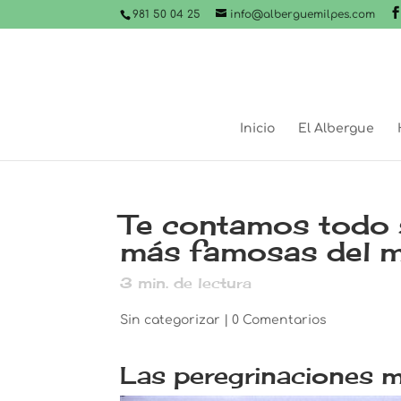
981 50 04 25
info@alberguemilpes.com
Inicio
El Albergue
Te contamos todo s
más famosas del 
3
min. de lectura
Sin categorizar
|
0 Comentarios
Las peregrinaciones m