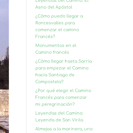
Leyendas del Camino: El
Asno del Apóstol
¿Cómo puedo llegar a
Roncesvalles para
comenzar el camino
Francés?
Monumentos en el
Camino francés
¿Cómo llegar hasta Sarria
para empezar el Camino
hacia Santiago de
Compostela?
¿Por qué elegir el Camino
Francés para comenzar
mi peregrinación?
Leyendas del Camino:
Leyenda de San Virila
Almejas a la marinera, uno