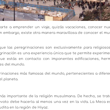
arte a emprender un viaje, quizás vacaciones, conocer nu
 Sin embargo, existe otra manera maravillosa de conocer el m
e las peregrinaciones son exclusivamente para religiosos
grinación es una experiencia única que te permite experime
 que estás en contacto con imponentes edificaciones, her
nes del mundo.
rinaciones más famosas del mundo, pertenecientes a difere
el planeta.
más importante de la religión musulmana. De hecho, se trat
 devoto debe hacerla al menos una vez en la vida. La Meca e
dita en la región de Hiyaz.