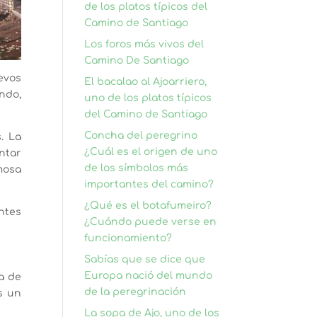
de los platos típicos del
Camino de Santiago
Los foros más vivos del
Camino De Santiago
evos
El bacalao al Ajoarriero,
undo,
uno de los platos típicos
del Camino de Santiago
Concha del peregrino
. La
¿Cuál es el origen de uno
ntar
de los símbolos más
mosa
importantes del camino?
¿Qué es el botafumeiro?
ntes
¿Cuándo puede verse en
funcionamiento?
Sabías que se dice que
Europa nació del mundo
a de
de la peregrinación
s un
La sopa de Ajo, uno de los