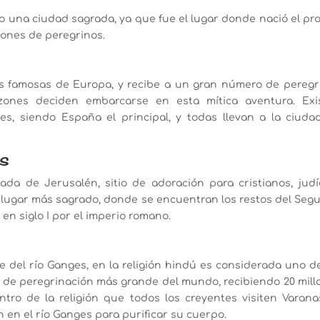
na ciudad sagrada, ya que fue el lugar donde nació el pro
ones de peregrinos.
s famosas de Europa, y recibe a un gran número de peregr
zones deciden embarcarse en esta mítica aventura. Exi
es, siendo España el principal, y todas llevan a la ciuda
s
da de Jerusalén, sitio de adoración para cristianos, judí
l lugar más sagrado, donde se encuentran los restos del Seg
en siglo I por el imperio romano.
e del río Ganges, en la religión hindú es considerada uno de
ro de peregrinación más grande del mundo, recibiendo 20 mill
tro de la religión que todos los creyentes visiten Varanas
 en el río Ganges para purificar su cuerpo.