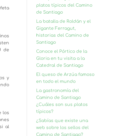
platos típicos del Camino
feta
de Santiago
La batalla de Roldán y el
Gigante Ferragut,
historias del Camino de
inos
Santiago
sten
d de
Conoce el Pórtico de la
Gloria en tu visita a la
Catedral de Santiago
El queso de Arzúa famoso
os y
en todo el mundo
undo
La gastronomía del
Camino de Santiago
¿Cuáles son sus platos
típicos?
 los
ones
¿Sabías que existe una
i al
web sobre los sellos del
Camino de Santiago?