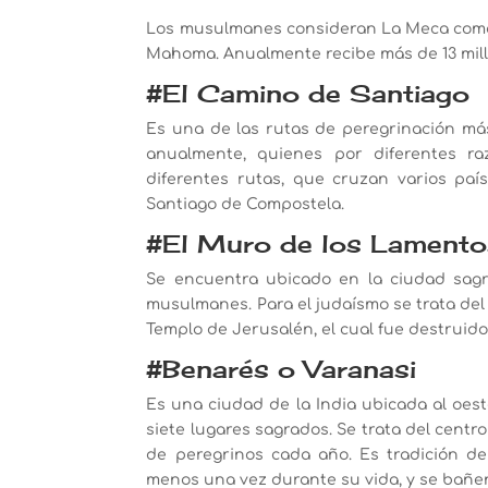
Los musulmanes consideran La Meca como u
Mahoma. Anualmente recibe más de 13 mill
#El Camino de Santiago
Es una de las rutas de peregrinación má
anualmente, quienes por diferentes ra
diferentes rutas, que cruzan varios país
Santiago de Compostela.
#El Muro de los Lamento
Se encuentra ubicado en la ciudad sagra
musulmanes. Para el judaísmo se trata de
Templo de Jerusalén, el cual fue destruido 
#Benarés o Varanasi
Es una ciudad de la India ubicada al oest
siete lugares sagrados. Se trata del cent
de peregrinos cada año. Es tradición den
menos una vez durante su vida, y se bañen