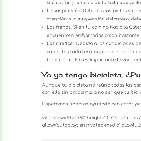
kilómetros y si no es de tu talla puede 
La suspensión:
Debido a las pistas y cam
atención a la suspensión delantera, deb
Los frenos:
Si en tu camino hacia la Cate
encuentren embarrados o con bastante ag
Las ruedas:
Debido a las condiciones del
cubiertas todo terreno, con cierre rápid
tramo. Tambíen es importante llevar con
Yo ya tengo bicicleta, ¿P
Aunque tu bicicleta no reúna todas las c
con ella sin problema, a no ser que tu bic
Esperamos haberos ayudado con estas pe
<iframe width="560" height="315" src="ht
allow="autoplay; encrypted-media" allowful