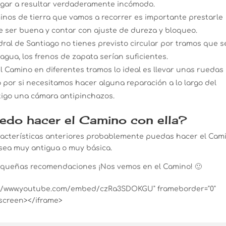
llegar a resultar verdaderamente incómodo.
inos de tierra que vamos a recorrer es importante prestarle
e ser buena y contar con ajuste de dureza y bloqueo.
dral de Santiago no tienes previsto circular por tramos que s
ua, los frenos de zapata serían suficientes.
 Camino en diferentes tramos lo ideal es llevar unas ruedas
o por si necesitamos hacer alguna reparación a lo largo del
tigo una cámara antipinchazos.
uedo hacer el Camino con ella?
aracterísticas anteriores probablemente puedas hacer el Cam
i sea muy antigua o muy básica.
queñas recomendaciones ¡Nos vemos en el Camino! 🙂
tps://www.youtube.com/embed/czRa3SDOKGU" frameborder="0"
lscreen></iframe>