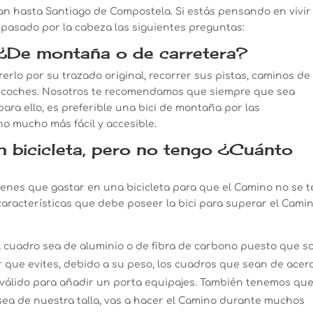
an hasta Santiago de Compostela. Si estás pensando en vivir
pasado por la cabeza las siguientes preguntas:
 ¿De montaña o de carretera?
erlo por su trazado original, recorrer sus pistas, caminos de
los coches. Nosotros te recomendamos que siempre que sea
 para ello, es preferible una bici de montaña por las
no mucho más fácil y accesible.
n bicicleta, pero no tengo ¿Cuánto
ienes que gastar en una bicicleta para que el Camino no se t
características que debe poseer la bici para superar el Cami
cuadro sea de aluminio o de fibra de carbono puesto que s
or que evites, debido a su peso, los cuadros que sean de acero
 válido para añadir un porta equipajes. También tenemos qu
ea de nuestra talla, vas a hacer el Camino durante muchos