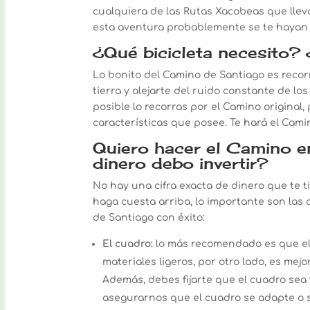
cualquiera de las Rutas Xacobeas que llev
esta aventura probablemente se te hayan 
¿Qué bicicleta necesito?
Lo bonito del Camino de Santiago es recorr
tierra y alejarte del ruido constante de 
posible lo recorras por el Camino original,
características que posee. Te hará el Cami
Quiero hacer el Camino e
dinero debo invertir?
No hay una cifra exacta de dinero que te t
haga cuesta arriba, lo importante son las 
de Santiago con éxito:
El cuadro:
lo más recomendado es que el 
materiales ligeros, por otro lado, es mej
Además, debes fijarte que el cuadro sea
asegurarnos que el cuadro se adapte o s