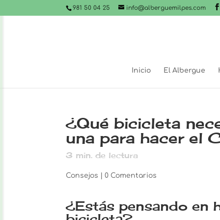
981 50 04 25
info@alberguemilpes.com
Inicio
El Albergue
¿Qué bicicleta ne
una para hacer el
3
min. de lectura
Consejos
|
0 Comentarios
¿Estás pensando en h
bicicleta?