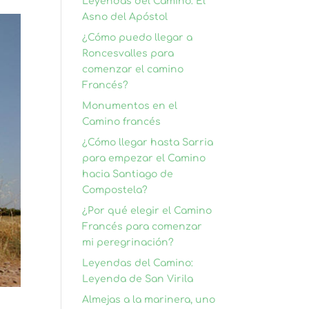
Leyendas del Camino: El
Asno del Apóstol
¿Cómo puedo llegar a
Roncesvalles para
comenzar el camino
Francés?
Monumentos en el
Camino francés
¿Cómo llegar hasta Sarria
para empezar el Camino
hacia Santiago de
Compostela?
¿Por qué elegir el Camino
Francés para comenzar
mi peregrinación?
Leyendas del Camino:
Leyenda de San Virila
Almejas a la marinera, uno